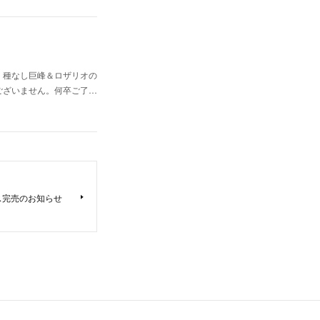
、種なし巨峰＆ロザリオの
ございません。何卒ご了…
ス完売のお知らせ