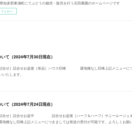
県知多郡東浦町にてぶどうの栽培・販売を行う石田農園のホームページです
フォロー
いて（2024年7月30日現在）
［詰合せ］詰合せお盆後［単品］ハウス巨峰 露地種なし巨峰上記メニューにつ
いいたします。
いて（2024年7月24日現在）
［詰合せ］詰合せお盆中 詰合せお盆後［ハーフ＆ハーフ］サニールージュ＆
種なし巨峰上記メニューにつきましては発送の受付が可能です。よろしくお願い