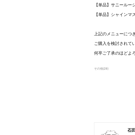
【単品】サニールー
【単品】シャインマ
上記のメニューにつ
ご購入を検討されて
何卒ご了承のほどよ
その他
(
28
)
石